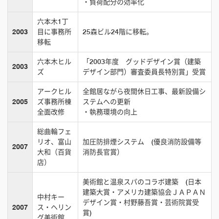
・負荷配分の効率化
六本木1丁
2003
目に事務所
25森ビル24階に移転。
移転
六本木ヒル
「2003年度 グッドデザイン賞（建築
2003
ズ
デザイン部門）審査委員長特別賞」受賞
アークヒル
全館居ながら夜間休日工事、最新設備シ
2005
ズ事務所棟
ステムへの更新
全面改修
・執務環境の向上
総曲輪フェ
リオ、富山
加圧防排煙システム (優良消防設備等
2007
大和（百貨
消防長官賞）
店）
美術館と温泉スパのコラボ建築 (日本
建築大賞・アメリカ建築協会ＪＡＰＡＮ
中村キー
デザイン賞・村野藤吾賞・芸術院賞受
2007
ス・ヘリン
賞)
グ美術館