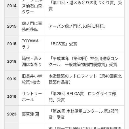
「第11回・港区みどりの街づくり賞」受
2014
ズ仙石山森
賞
タワー
虎ノ門に事
2015
アーバン虎ノ門ビル3階に移転。
務所移転
TOYAMキ
2015
「BCS賞」受賞
ラリ
箱根・芦ノ
「平成30年（第62回）神奈川建築コン
2018
湖はなをり
クール 一般建築物部門優秀賞」受賞
旧長井小学
木造建築のレトロフィット（第40回東北
2019
校第1校舎
建築作品賞）
サントリー
「第28回 BELCA賞 ロングライフ部
2019
ホール
門」受賞
「第26回 木材活用コンクール 第3部門
2023
裏草津 蕩
賞」受賞
虎ノ門一丁目地区における大規模蓄熱槽