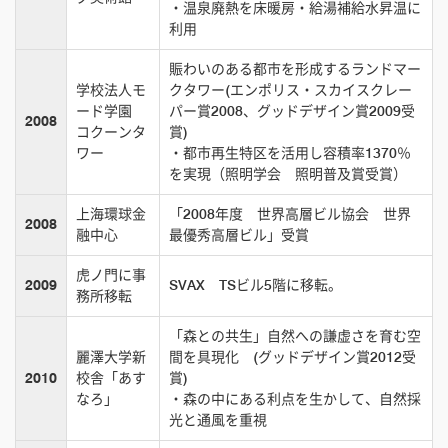
・温泉廃熱を床暖房・給湯補給水昇温に
利用
賑わいのある都市を形成するランドマー
学校法人モ
クタワー(エンポリス・スカイスクレー
ード学園
パー賞2008、グッドデザイン賞2009受
2008
コクーンタ
賞)
ワー
・都市再生特区を活用し容積率1370％
を実現（照明学会 照明普及賞受賞）
上海環球金
「2008年度 世界高層ビル協会 世界
2008
融中心
最優秀高層ビル」受賞
虎ノ門に事
2009
SVAX TSビル5階に移転。
務所移転
「森との共生」自然への謙虚さを育む空
麗澤大学新
間を具現化 (グッドデザイン賞2012受
2010
校舎「あす
賞)
なろ」
・森の中にある利点を生かして、自然採
光と通風を重視