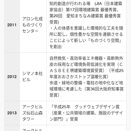
知的創造が行われる場 (JIA（日本建築
家協会）第17回環境建築賞 最優秀賞、
第20回 愛知まちなみ建築賞 最優秀賞
アロン化成
受賞)
2011
ものづくり
・人の体感を意識した環境的な工夫を随
センター
所に配し、個性豊かな空間を連鎖させる
ことによって新しい「ものづくり空間」
を創出
自然換気・高効率省エネ機器・高断熱外
皮の採用など環境負荷低減化を実現（Ｃ
ＡＳＢＥＥ堺建築環境賞受賞）（平成25
シマノ本社
2012
年度おおさかストップ温暖化賞）
ビル
歩道・緑地の整備・電柱の地中化など地
域環境に考慮した（第36回大阪府知事賞
受賞）
アークヒル
「平成25年 グッドウェブデザイン賞
2013
ズ仙石山森
（産業・公共領域の建築、施設のデザイ
タワー
ン部門）」受賞
アークヒル