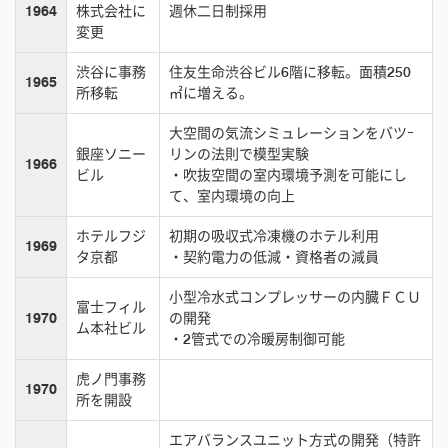
1964
株式会社に
週休二日制採用
変更
渋谷に事務
住友生命渋谷ビル6階に移転。面積250
1965
所移転
㎡に増える。
大空間の気流シミュレーションをバツｰ
銀座ソニー
リンの法則で模型実験
1966
ビル
・吹抜空間の室内環境予測を可能にし
て、室内環境の向上
ホテルフジ
初期の吸収式冷凍機のホテル利用
1969
タ京都
・契約電力の低減・資格者の減員
小型冷水式コンプレッサーの内臓ＦＣＵ
富士フィル
1970
の開発
ム本社ビル
・2管式での冷暖房制御可能
虎ノ門事務
1970
所を開設
エアバランスユニット方式の開発（特許