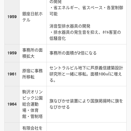
の開発
・省エネルギー、省スペース・各室制御
銀座日航ホ
可能
1959
テル
消音型排水器具の開発
・排水器具の発生音を抑え、ﾎﾃﾙ客室の
低騒音化
事務所の面
1959
事務所の面積が2倍になる
積拡大
セントラルビル地下に芦原義信建築設計
原宿に事務
1961
研究所と一緒に移転。面積100㎡に増え
所移転
る。
駒沢オリン
ピック公園
旗なびかせ装置により国旗掲揚時に旗を
1964
総合運動
なびかせる
場・体育
館・管制塔
有限会社を