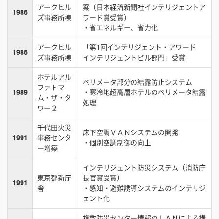
アークヒル
案（日本経済新聞社インテリジェントア
1986
ズ事務所棟
ワード賞受賞）
・省エネルギー、省力化
アークヒル
「第1回インテリジェント・アワード
1986
ズ事務所棟
インテリジェントビル部門」受賞
ホテルアル
ペリメータ部分の結露防止システム
ファトマ
1989
・寒冷地超高層ホテルのペリメータ結露
ム・ザ・タ
処理
ワー２
千代田火災
床下空調ＶＡＮシステムの開発
1991
事務センタ
・個別空調制御の向上
ー増築
インテリジェント防災システム（消防庁
東京都新庁
長官賞受賞）
1991
舎
・感知・避難誘導システムのインテリジ
ェント化
複数防災センター情報のＬＡＮによる構