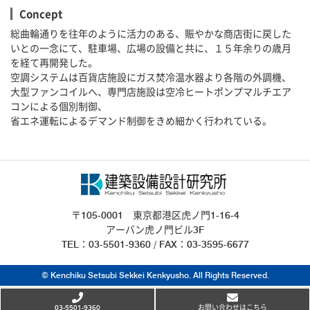
Concept
総曲輪通りを往年のように活力のある、賑やかな商店街に戻した
いとの一念にて、駐車場、広場の設備と共に、１５年余りの歳月
を経て再開発した。
空調システムは百貨店施設にガス焚冷温水器より各階の外調機、
大型ファンコイルへ、専門店施設は空冷ヒートポンプマルチエア
コンによる個別制御、
省エネ運転によるデマンド制御をきめ細かく行われている。
〒105-0001 東京都港区虎ノ門1-16-4
アーバン虎ノ門ビル3F
TEL：03-5501-9360 / FAX：03-3595-6677
© Kenchiku Setsubi Sekkei Kenkyusho. All Rights Reserved.
03-5501-9360
お問い合わせはこちら